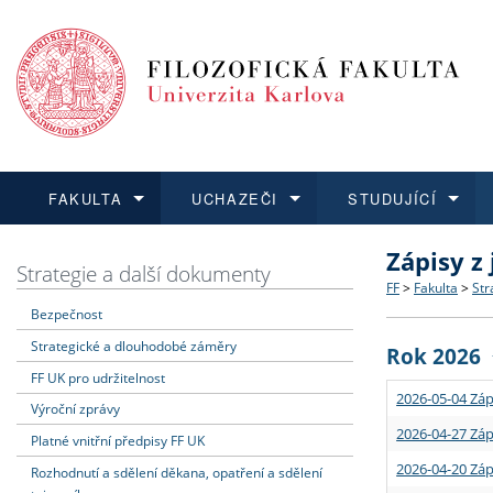
FAKULTA
UCHAZEČI
STUDUJÍCÍ
Zápisy z
FAKULTA
UCHAZEČI
STUDUJÍCÍ
VĚDA A VÝZKUM
ZAHRANIČÍ
Struktura a
Co studova
Bakalářsk
O vědě a 
Aktuální n
Strategie a další dokumenty
FF
>
Fakulta
>
Str
Bezpečnost
Dozvědět se více
Podat přihlášku
Dozvědět se více
Dozvědět se více
Dozvědět se více
Strategie 
Učitelské 
Doktorské
Akademické
Vyjíždějící
Strategické a dlouhodobé záměry
Rok 2026
Podpora a
Informace 
Rigorózní 
Granty a p
Přijíždějíc
FF UK pro udržitelnost
2026-05-04 Záp
Výroční zprávy
Absolventi
Vyjíždějíc
2026-04-27 Záp
Platné vnitřní předpisy FF UK
2026-04-20 Záp
Rozhodnutí a sdělení děkana, opatření a sdělení
Fakultní š