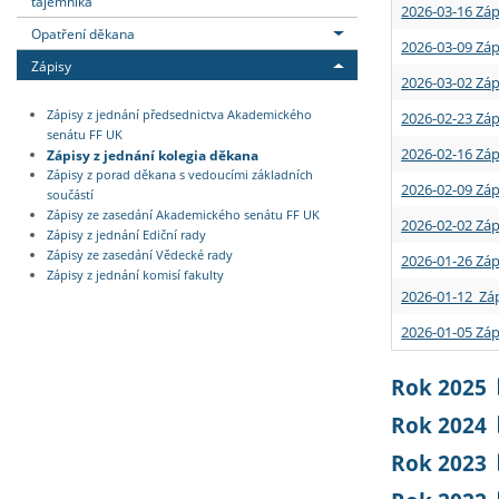
tajemníka
2026-03-16 Záp
Opatření děkana
2026-03-09 Záp
Zápisy
2026-03-02 Záp
Zápisy z jednání předsednictva Akademického
2026-02-23 Záp
senátu FF UK
2026-02-16 Záp
Zápisy z jednání kolegia děkana
Zápisy z porad děkana s vedoucími základních
2026-02-09 Záp
součástí
Zápisy ze zasedání Akademického senátu FF UK
2026-02-02 Záp
Zápisy z jednání Ediční rady
Zápisy ze zasedání Vědecké rady
2026-01-26 Záp
Zápisy z jednání komisí fakulty
2026-01-12 Záp
2026-01-05 Záp
Rok 2025
Rok 2024
Rok 2023