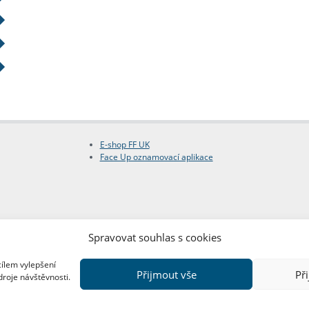
E-shop FF UK
Face Up oznamovací aplikace
Spravovat souhlas s cookies
cílem vylepšení
Přijmout vše
Př
droje návštěvnosti.
Copyright © FF UK 2026
Design:
Red Peppers