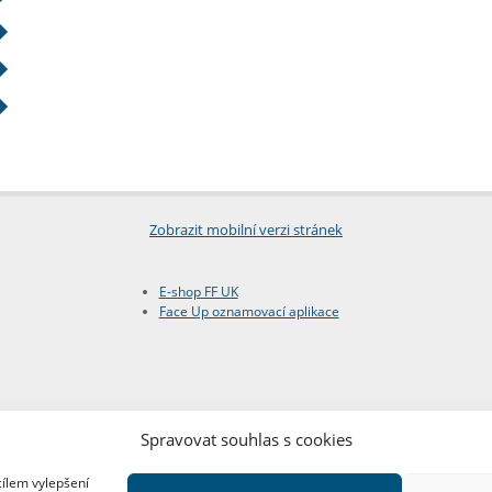
Zobrazit mobilní verzi stránek
E-shop FF UK
Face Up oznamovací aplikace
Spravovat souhlas s cookies
cílem vylepšení