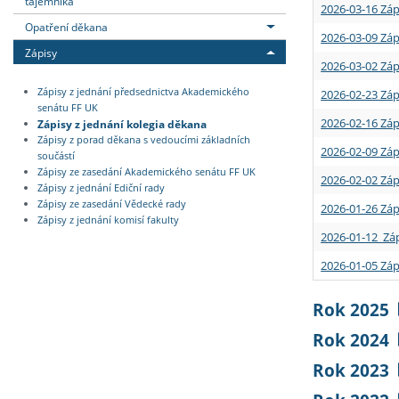
tajemníka
2026-03-16 Záp
Opatření děkana
2026-03-09 Záp
Zápisy
2026-03-02 Záp
Zápisy z jednání předsednictva Akademického
2026-02-23 Záp
senátu FF UK
2026-02-16 Záp
Zápisy z jednání kolegia děkana
Zápisy z porad děkana s vedoucími základních
2026-02-09 Záp
součástí
Zápisy ze zasedání Akademického senátu FF UK
2026-02-02 Záp
Zápisy z jednání Ediční rady
Zápisy ze zasedání Vědecké rady
2026-01-26 Záp
Zápisy z jednání komisí fakulty
2026-01-12 Záp
2026-01-05 Záp
Rok 2025
Rok 2024
Rok 2023