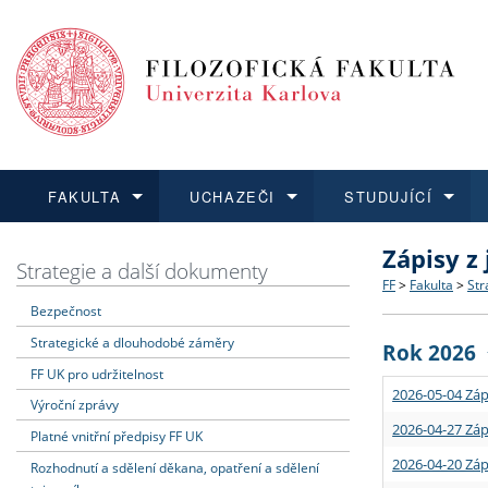
FAKULTA
UCHAZEČI
STUDUJÍCÍ
Zápisy z
FAKULTA
UCHAZEČI
STUDUJÍCÍ
VĚDA A VÝZKUM
ZAHRANIČÍ
Struktura a
Co studova
Bakalářsk
O vědě a 
Aktuální n
Strategie a další dokumenty
FF
>
Fakulta
>
Str
Bezpečnost
Dozvědět se více
Podat přihlášku
Dozvědět se více
Dozvědět se více
Dozvědět se více
Strategie 
Učitelské 
Doktorské
Akademické
Vyjíždějící
Strategické a dlouhodobé záměry
Rok 2026
Podpora a
Informace 
Rigorózní 
Granty a p
Přijíždějíc
FF UK pro udržitelnost
2026-05-04 Záp
Výroční zprávy
Absolventi
Vyjíždějíc
2026-04-27 Záp
Platné vnitřní předpisy FF UK
2026-04-20 Záp
Rozhodnutí a sdělení děkana, opatření a sdělení
Fakultní š