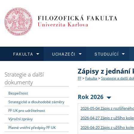
FAKULTA
UCHAZEČI
STUDUJÍCÍ
Zápisy z jednání
FAKULTA
UCHAZEČI
STUDUJÍCÍ
VĚDA A VÝZKUM
ZAHRANIČÍ
Struktura a historie
Co studovat a jak se přihlá
Bakalářské a magisterské
O vědě a výzkumu na FF
Aktuální nabídky a výběrov
Strategie a další
FF
>
Fakulta
>
Strategie a další d
dokumenty
Dozvědět se více
Podat přihlášku
Dozvědět se více
Dozvědět se více
Dozvědět se více
Strategie a další dokumen
Učitelské studijní program
Doktorské studium
Akademické kvalifikace
Vyjíždějící studenti
Bezpečnost
Rok 2026
Strategické a dlouhodobé záměry
Podpora a benefity pro z
Informace k průběhu přijím
Rigorózní řízení
Granty a projekty
Přijíždějící studenti
2026-05-04 Zápis z rozšířeného
FF UK pro udržitelnost
Absolventi fakulty
Vyjíždějící zaměstnanci
2026-04-27 Zápis z užšího kole
Výroční zprávy
2026-04-20 Zápis z užšího kole
Platné vnitřní předpisy FF UK
Fakultní školy FF UK