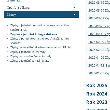
tajemníka
2026-03-16 Záp
Opatření děkana
2026-03-09 Záp
Zápisy
2026-03-02 Záp
Zápisy z jednání předsednictva Akademického
2026-02-23 Záp
senátu FF UK
2026-02-16 Záp
Zápisy z jednání kolegia děkana
Zápisy z porad děkana s vedoucími základních
2026-02-09 Záp
součástí
Zápisy ze zasedání Akademického senátu FF UK
2026-02-02 Záp
Zápisy z jednání Ediční rady
Zápisy ze zasedání Vědecké rady
2026-01-26 Záp
Zápisy z jednání komisí fakulty
2026-01-12 Záp
2026-01-05 Záp
Rok 2025
Rok 2024
Rok 2023