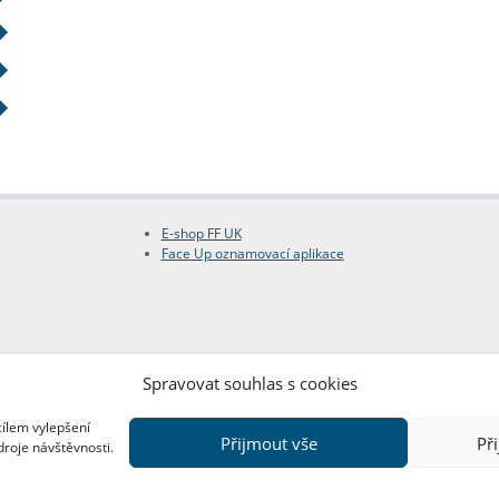
E-shop FF UK
Face Up oznamovací aplikace
Spravovat souhlas s cookies
cílem vylepšení
Přijmout vše
Př
droje návštěvnosti.
Copyright © FF UK 2026
Design:
Red Peppers