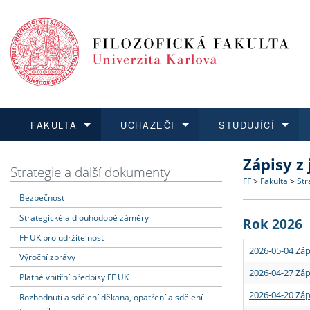
FAKULTA
UCHAZEČI
STUDUJÍCÍ
Zápisy z
FAKULTA
UCHAZEČI
STUDUJÍCÍ
VĚDA A VÝZKUM
ZAHRANIČÍ
Struktura a
Co studova
Bakalářsk
O vědě a 
Aktuální n
Strategie a další dokumenty
FF
>
Fakulta
>
Str
Bezpečnost
Dozvědět se více
Podat přihlášku
Dozvědět se více
Dozvědět se více
Dozvědět se více
Strategie 
Učitelské 
Doktorské
Akademické
Vyjíždějící
Strategické a dlouhodobé záměry
Rok 2026
Podpora a
Informace 
Rigorózní 
Granty a p
Přijíždějíc
FF UK pro udržitelnost
2026-05-04 Záp
Výroční zprávy
Absolventi
Vyjíždějíc
2026-04-27 Záp
Platné vnitřní předpisy FF UK
2026-04-20 Záp
Rozhodnutí a sdělení děkana, opatření a sdělení
Fakultní š