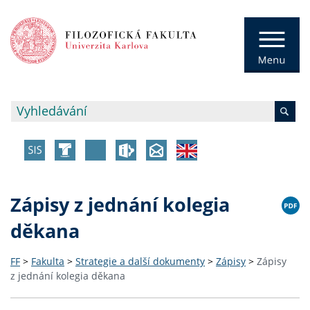
Zápisy z jednání kolegia
děkana
FF
>
Fakulta
>
Strategie a další dokumenty
>
Zápisy
>
Zápisy
z jednání kolegia děkana