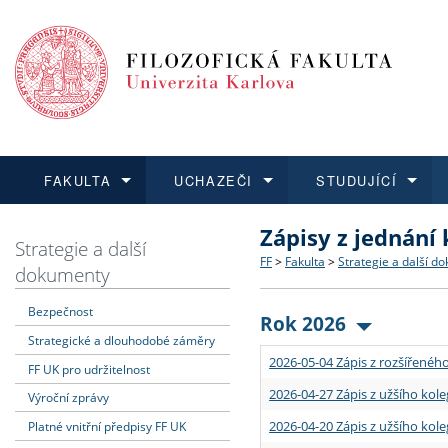
FAKULTA
UCHAZEČI
STUDUJÍCÍ
Zápisy z jednání
FAKULTA
UCHAZEČI
STUDUJÍCÍ
VĚDA A VÝZKUM
ZAHRANIČÍ
Struktura a historie
Co studovat a jak se přihlá
Bakalářské a magisterské
O vědě a výzkumu na FF
Aktuální nabídky a výběrov
Strategie a další
FF
>
Fakulta
>
Strategie a další d
dokumenty
Dozvědět se více
Podat přihlášku
Dozvědět se více
Dozvědět se více
Dozvědět se více
Strategie a další dokumen
Učitelské studijní program
Doktorské studium
Akademické kvalifikace
Vyjíždějící studenti
Bezpečnost
Rok 2026
Strategické a dlouhodobé záměry
Podpora a benefity pro z
Informace k průběhu přijím
Rigorózní řízení
Granty a projekty
Přijíždějící studenti
2026-05-04 Zápis z rozšířeného
FF UK pro udržitelnost
Absolventi fakulty
Vyjíždějící zaměstnanci
2026-04-27 Zápis z užšího kole
Výroční zprávy
2026-04-20 Zápis z užšího kole
Platné vnitřní předpisy FF UK
Fakultní školy FF UK