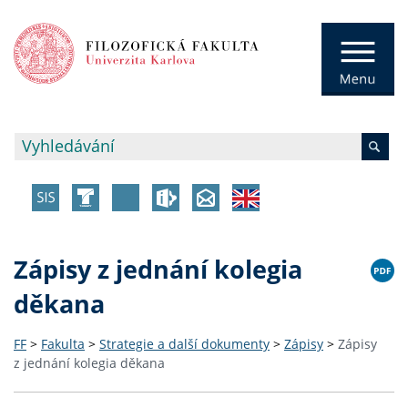
Zápisy z jednání kolegia
děkana
FF
>
Fakulta
>
Strategie a další dokumenty
>
Zápisy
>
Zápisy
z jednání kolegia děkana