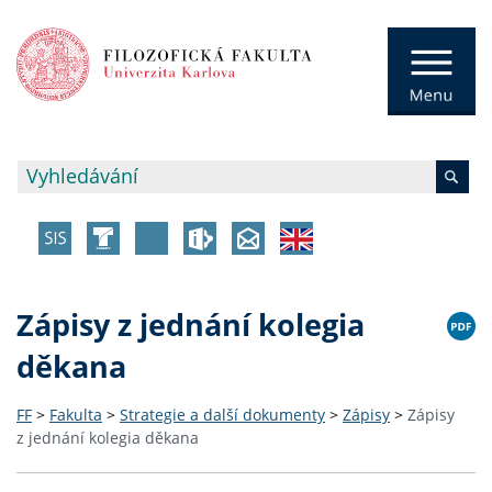
Zápisy z jednání kolegia
děkana
FF
>
Fakulta
>
Strategie a další dokumenty
>
Zápisy
>
Zápisy
z jednání kolegia děkana