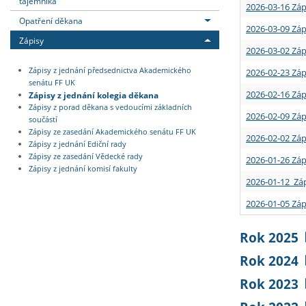
tajemníka
2026-03-16 Záp
Opatření děkana
2026-03-09 Záp
Zápisy
2026-03-02 Záp
Zápisy z jednání předsednictva Akademického
2026-02-23 Záp
senátu FF UK
2026-02-16 Záp
Zápisy z jednání kolegia děkana
Zápisy z porad děkana s vedoucími základních
2026-02-09 Záp
součástí
Zápisy ze zasedání Akademického senátu FF UK
2026-02-02 Záp
Zápisy z jednání Ediční rady
Zápisy ze zasedání Vědecké rady
2026-01-26 Záp
Zápisy z jednání komisí fakulty
2026-01-12 Záp
2026-01-05 Záp
Rok 2025
Rok 2024
Rok 2023