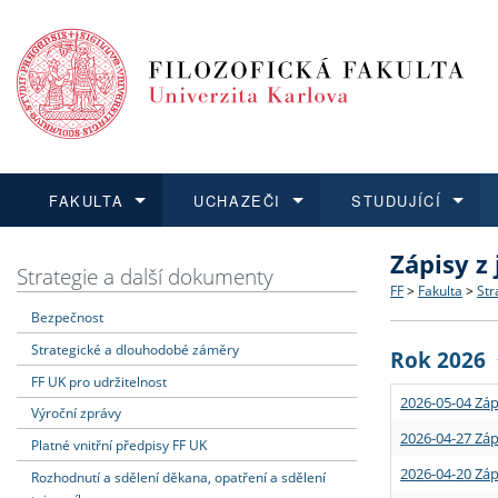
FAKULTA
UCHAZEČI
STUDUJÍCÍ
Zápisy z
FAKULTA
UCHAZEČI
STUDUJÍCÍ
VĚDA A VÝZKUM
ZAHRANIČÍ
Struktura a
Co studova
Bakalářsk
O vědě a 
Aktuální n
Strategie a další dokumenty
FF
>
Fakulta
>
Str
Bezpečnost
Dozvědět se více
Podat přihlášku
Dozvědět se více
Dozvědět se více
Dozvědět se více
Strategie 
Učitelské 
Doktorské
Akademické
Vyjíždějící
Strategické a dlouhodobé záměry
Rok 2026
Podpora a
Informace 
Rigorózní 
Granty a p
Přijíždějíc
FF UK pro udržitelnost
2026-05-04 Záp
Výroční zprávy
Absolventi
Vyjíždějíc
2026-04-27 Záp
Platné vnitřní předpisy FF UK
2026-04-20 Záp
Rozhodnutí a sdělení děkana, opatření a sdělení
Fakultní š