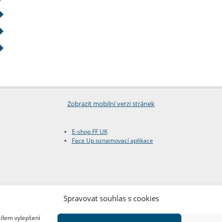
Zobrazit mobilní verzi stránek
E-shop FF UK
Face Up oznamovací aplikace
Spravovat souhlas s cookies
cílem vylepšení