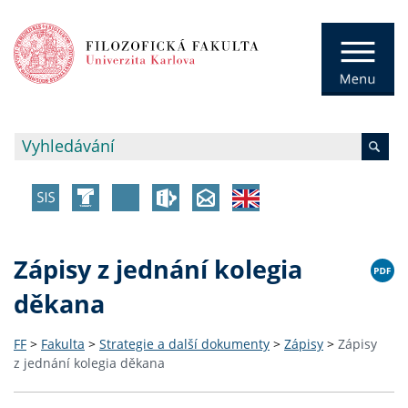
Zápisy z jednání kolegia
děkana
FF
>
Fakulta
>
Strategie a další dokumenty
>
Zápisy
>
Zápisy
z jednání kolegia děkana