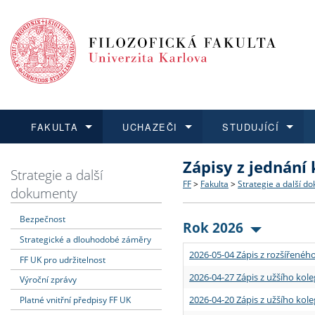
FAKULTA
UCHAZEČI
STUDUJÍCÍ
Zápisy z jednání
FAKULTA
UCHAZEČI
STUDUJÍCÍ
VĚDA A VÝZKUM
ZAHRANIČÍ
Struktura a historie
Co studovat a jak se přihlá
Bakalářské a magisterské
O vědě a výzkumu na FF
Aktuální nabídky a výběrov
Strategie a další
FF
>
Fakulta
>
Strategie a další d
dokumenty
Dozvědět se více
Podat přihlášku
Dozvědět se více
Dozvědět se více
Dozvědět se více
Strategie a další dokumen
Učitelské studijní program
Doktorské studium
Akademické kvalifikace
Vyjíždějící studenti
Bezpečnost
Rok 2026
Strategické a dlouhodobé záměry
Podpora a benefity pro z
Informace k průběhu přijím
Rigorózní řízení
Granty a projekty
Přijíždějící studenti
2026-05-04 Zápis z rozšířeného
FF UK pro udržitelnost
Absolventi fakulty
Vyjíždějící zaměstnanci
2026-04-27 Zápis z užšího kole
Výroční zprávy
2026-04-20 Zápis z užšího kole
Platné vnitřní předpisy FF UK
Fakultní školy FF UK