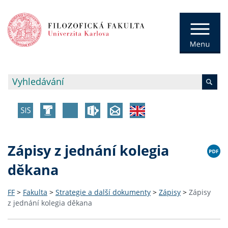
Zápisy z jednání kolegia
děkana
FF
>
Fakulta
>
Strategie a další dokumenty
>
Zápisy
>
Zápisy
z jednání kolegia děkana