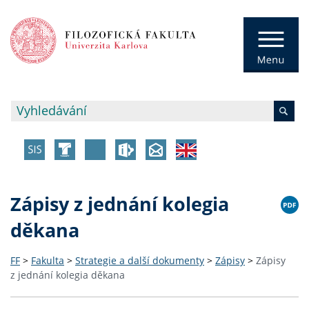
Zápisy z jednání kolegia
děkana
FF
>
Fakulta
>
Strategie a další dokumenty
>
Zápisy
>
Zápisy
z jednání kolegia děkana