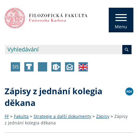
Zápisy z jednání kolegia
děkana
FF
>
Fakulta
>
Strategie a další dokumenty
>
Zápisy
>
Zápisy
z jednání kolegia děkana