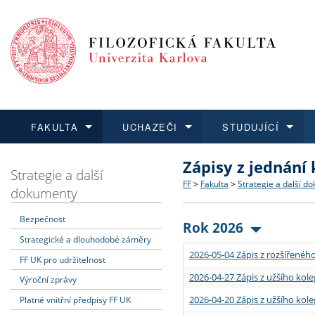
FAKULTA
UCHAZEČI
STUDUJÍCÍ
Zápisy z jednání
FAKULTA
UCHAZEČI
STUDUJÍCÍ
VĚDA A VÝZKUM
ZAHRANIČÍ
Struktura a historie
Co studovat a jak se přihlá
Bakalářské a magisterské
O vědě a výzkumu na FF
Aktuální nabídky a výběrov
Strategie a další
FF
>
Fakulta
>
Strategie a další d
dokumenty
Dozvědět se více
Podat přihlášku
Dozvědět se více
Dozvědět se více
Dozvědět se více
Strategie a další dokumen
Učitelské studijní program
Doktorské studium
Akademické kvalifikace
Vyjíždějící studenti
Bezpečnost
Rok 2026
Strategické a dlouhodobé záměry
Podpora a benefity pro z
Informace k průběhu přijím
Rigorózní řízení
Granty a projekty
Přijíždějící studenti
2026-05-04 Zápis z rozšířeného
FF UK pro udržitelnost
Absolventi fakulty
Vyjíždějící zaměstnanci
2026-04-27 Zápis z užšího kole
Výroční zprávy
2026-04-20 Zápis z užšího kole
Platné vnitřní předpisy FF UK
Fakultní školy FF UK