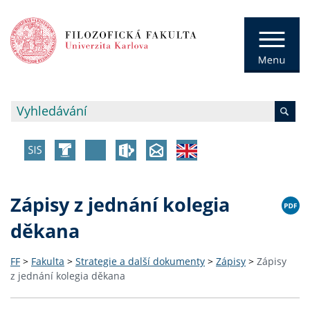
Zápisy z jednání kolegia
děkana
FF
>
Fakulta
>
Strategie a další dokumenty
>
Zápisy
>
Zápisy
z jednání kolegia děkana