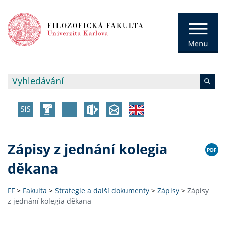
Zápisy z jednání kolegia
děkana
FF
>
Fakulta
>
Strategie a další dokumenty
>
Zápisy
>
Zápisy
z jednání kolegia děkana