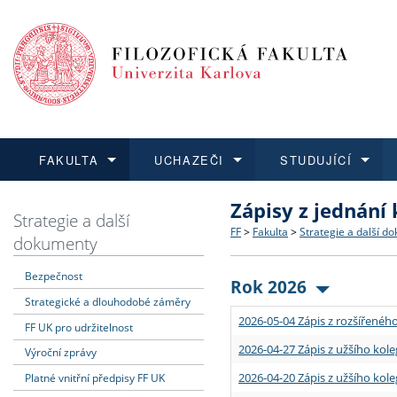
FAKULTA
UCHAZEČI
STUDUJÍCÍ
Zápisy z jednání
FAKULTA
UCHAZEČI
STUDUJÍCÍ
VĚDA A VÝZKUM
ZAHRANIČÍ
Struktura a historie
Co studovat a jak se přihlá
Bakalářské a magisterské
O vědě a výzkumu na FF
Aktuální nabídky a výběrov
Strategie a další
FF
>
Fakulta
>
Strategie a další d
dokumenty
Dozvědět se více
Podat přihlášku
Dozvědět se více
Dozvědět se více
Dozvědět se více
Strategie a další dokumen
Učitelské studijní program
Doktorské studium
Akademické kvalifikace
Vyjíždějící studenti
Bezpečnost
Rok 2026
Strategické a dlouhodobé záměry
Podpora a benefity pro z
Informace k průběhu přijí
Rigorózní řízení
Granty a projekty
Přijíždějící studenti
2026-05-04 Zápis z rozšířeného
FF UK pro udržitelnost
Absolventi fakulty
Vyjíždějící zaměstnanci
2026-04-27 Zápis z užšího kole
Výroční zprávy
2026-04-20 Zápis z užšího kole
Platné vnitřní předpisy FF UK
Fakultní školy FF UK