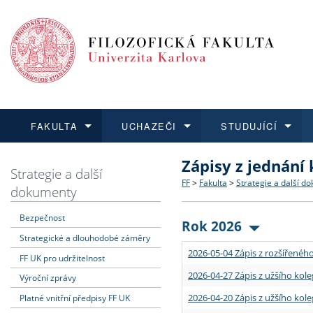
FAKULTA
UCHAZEČI
STUDUJÍCÍ
Zápisy z jednání
FAKULTA
UCHAZEČI
STUDUJÍCÍ
VĚDA A VÝZKUM
ZAHRANIČÍ
Struktura a historie
Co studovat a jak se přihlá
Bakalářské a magisterské
O vědě a výzkumu na FF
Aktuální nabídky a výběrov
Strategie a další
FF
>
Fakulta
>
Strategie a další d
dokumenty
Dozvědět se více
Podat přihlášku
Dozvědět se více
Dozvědět se více
Dozvědět se více
Strategie a další dokumen
Učitelské studijní program
Doktorské studium
Akademické kvalifikace
Vyjíždějící studenti
Bezpečnost
Rok 2026
Strategické a dlouhodobé záměry
Podpora a benefity pro z
Informace k průběhu přijím
Rigorózní řízení
Granty a projekty
Přijíždějící studenti
2026-05-04 Zápis z rozšířeného
FF UK pro udržitelnost
Absolventi fakulty
Vyjíždějící zaměstnanci
2026-04-27 Zápis z užšího kole
Výroční zprávy
2026-04-20 Zápis z užšího kole
Platné vnitřní předpisy FF UK
Fakultní školy FF UK