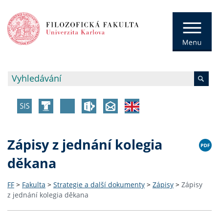
Zápisy z jednání kolegia
děkana
FF
>
Fakulta
>
Strategie a další dokumenty
>
Zápisy
>
Zápisy
z jednání kolegia děkana