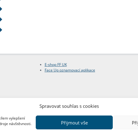
E-shop FF UK
Face Up oznamovací aplikace
Spravovat souhlas s cookies
cílem vylepšení
Přijmout vše
Př
droje návštěvnosti.
Copyright © FF UK 2026
Design:
Red Peppers