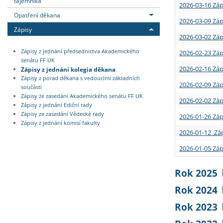
tajemníka
2026-03-16 Záp
Opatření děkana
2026-03-09 Záp
Zápisy
2026-03-02 Záp
Zápisy z jednání předsednictva Akademického
2026-02-23 Záp
senátu FF UK
2026-02-16 Záp
Zápisy z jednání kolegia děkana
Zápisy z porad děkana s vedoucími základních
2026-02-09 Záp
součástí
Zápisy ze zasedání Akademického senátu FF UK
2026-02-02 Záp
Zápisy z jednání Ediční rady
Zápisy ze zasedání Vědecké rady
2026-01-26 Záp
Zápisy z jednání komisí fakulty
2026-01-12 Záp
2026-01-05 Záp
Rok 2025
Rok 2024
Rok 2023