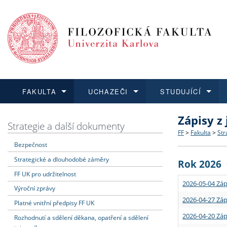
FAKULTA
UCHAZEČI
STUDUJÍCÍ
Zápisy z
FAKULTA
UCHAZEČI
STUDUJÍCÍ
VĚDA A VÝZKUM
ZAHRANIČÍ
Struktura a
Co studova
Bakalářsk
O vědě a 
Aktuální n
Strategie a další dokumenty
FF
>
Fakulta
>
Str
Bezpečnost
Dozvědět se více
Podat přihlášku
Dozvědět se více
Dozvědět se více
Dozvědět se více
Strategie 
Učitelské 
Doktorské
Akademické
Vyjíždějící
Strategické a dlouhodobé záměry
Rok 2026
Podpora a
Informace 
Rigorózní 
Granty a p
Přijíždějíc
FF UK pro udržitelnost
2026-05-04 Záp
Výroční zprávy
Absolventi
Vyjíždějíc
2026-04-27 Záp
Platné vnitřní předpisy FF UK
2026-04-20 Záp
Rozhodnutí a sdělení děkana, opatření a sdělení
Fakultní š