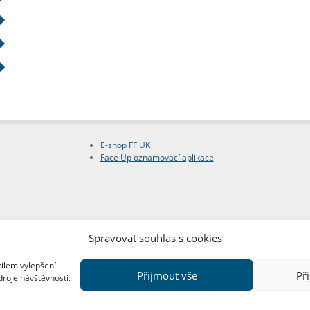
E-shop FF UK
Face Up oznamovací aplikace
Spravovat souhlas s cookies
cílem vylepšení
Přijmout vše
Př
droje návštěvnosti.
Copyright © FF UK 2026
Design:
Red Peppers