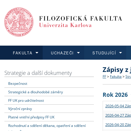
FAKULTA
UCHAZEČI
STUDUJÍCÍ
Zápisy z
FAKULTA
UCHAZEČI
STUDUJÍCÍ
VĚDA A VÝZKUM
ZAHRANIČÍ
Struktura a
Co studova
Bakalářsk
O vědě a 
Aktuální n
Strategie a další dokumenty
FF
>
Fakulta
>
Str
Bezpečnost
Dozvědět se více
Podat přihlášku
Dozvědět se více
Dozvědět se více
Dozvědět se více
Strategie 
Učitelské 
Doktorské
Akademické
Vyjíždějící
Strategické a dlouhodobé záměry
Rok 2026
Podpora a
Informace 
Rigorózní 
Granty a p
Přijíždějíc
FF UK pro udržitelnost
2026-05-04 Záp
Výroční zprávy
Absolventi
Vyjíždějíc
2026-04-27 Záp
Platné vnitřní předpisy FF UK
2026-04-20 Záp
Rozhodnutí a sdělení děkana, opatření a sdělení
Fakultní š