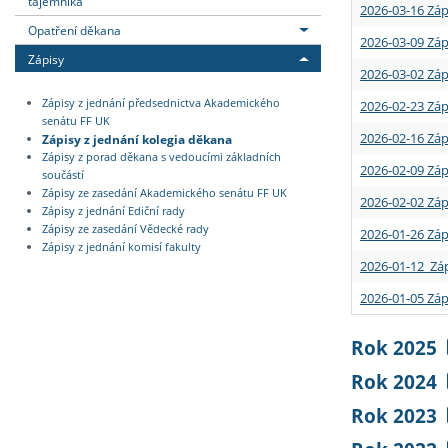
tajemníka
2026-03-16 Záp
Opatření děkana
2026-03-09 Záp
Zápisy
2026-03-02 Záp
Zápisy z jednání předsednictva Akademického
2026-02-23 Záp
senátu FF UK
2026-02-16 Záp
Zápisy z jednání kolegia děkana
Zápisy z porad děkana s vedoucími základních
2026-02-09 Záp
součástí
Zápisy ze zasedání Akademického senátu FF UK
2026-02-02 Záp
Zápisy z jednání Ediční rady
Zápisy ze zasedání Vědecké rady
2026-01-26 Záp
Zápisy z jednání komisí fakulty
2026-01-12 Záp
2026-01-05 Záp
Rok 2025
Rok 2024
Rok 2023