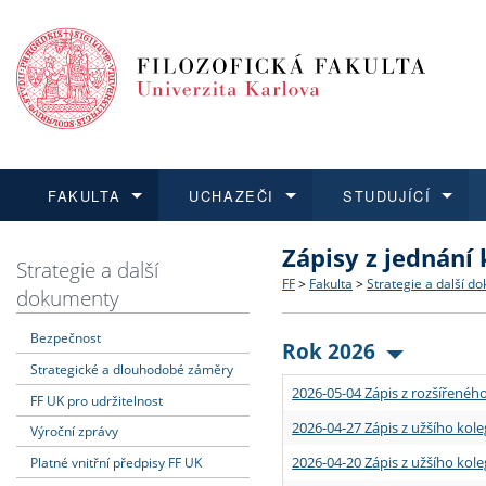
FAKULTA
UCHAZEČI
STUDUJÍCÍ
Zápisy z jednání
FAKULTA
UCHAZEČI
STUDUJÍCÍ
VĚDA A VÝZKUM
ZAHRANIČÍ
Struktura a historie
Co studovat a jak se přihlá
Bakalářské a magisterské
O vědě a výzkumu na FF
Aktuální nabídky a výběrov
Strategie a další
FF
>
Fakulta
>
Strategie a další d
dokumenty
Dozvědět se více
Podat přihlášku
Dozvědět se více
Dozvědět se více
Dozvědět se více
Strategie a další dokumen
Učitelské studijní program
Doktorské studium
Akademické kvalifikace
Vyjíždějící studenti
Bezpečnost
Rok 2026
Strategické a dlouhodobé záměry
Podpora a benefity pro z
Informace k průběhu přijím
Rigorózní řízení
Granty a projekty
Přijíždějící studenti
2026-05-04 Zápis z rozšířeného
FF UK pro udržitelnost
Absolventi fakulty
Vyjíždějící zaměstnanci
2026-04-27 Zápis z užšího kole
Výroční zprávy
2026-04-20 Zápis z užšího kole
Platné vnitřní předpisy FF UK
Fakultní školy FF UK