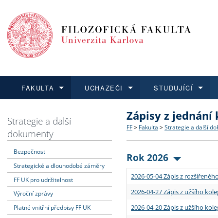
FAKULTA
UCHAZEČI
STUDUJÍCÍ
Zápisy z jednání
FAKULTA
UCHAZEČI
STUDUJÍCÍ
VĚDA A VÝZKUM
ZAHRANIČÍ
Struktura a historie
Co studovat a jak se přihlá
Bakalářské a magisterské
O vědě a výzkumu na FF
Aktuální nabídky a výběrov
Strategie a další
FF
>
Fakulta
>
Strategie a další d
dokumenty
Dozvědět se více
Podat přihlášku
Dozvědět se více
Dozvědět se více
Dozvědět se více
Strategie a další dokumen
Učitelské studijní program
Doktorské studium
Akademické kvalifikace
Vyjíždějící studenti
Bezpečnost
Rok 2026
Strategické a dlouhodobé záměry
Podpora a benefity pro z
Informace k průběhu přijím
Rigorózní řízení
Granty a projekty
Přijíždějící studenti
2026-05-04 Zápis z rozšířeného
FF UK pro udržitelnost
Absolventi fakulty
Vyjíždějící zaměstnanci
2026-04-27 Zápis z užšího kole
Výroční zprávy
2026-04-20 Zápis z užšího kole
Platné vnitřní předpisy FF UK
Fakultní školy FF UK