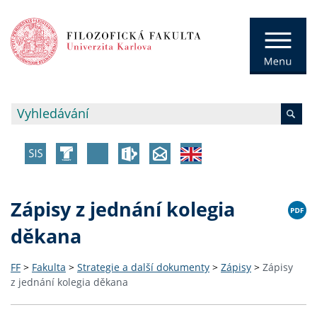
Zápisy z jednání kolegia
děkana
FF
>
Fakulta
>
Strategie a další dokumenty
>
Zápisy
>
Zápisy
z jednání kolegia děkana