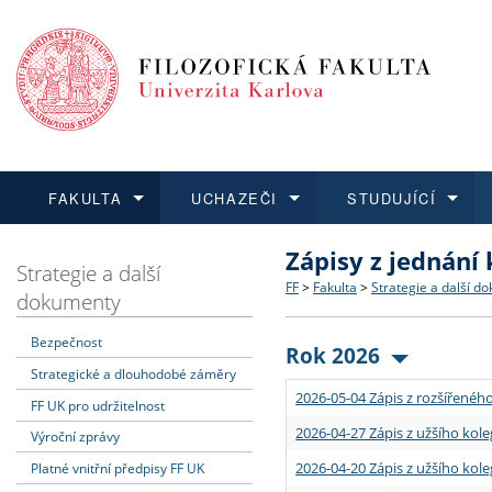
FAKULTA
UCHAZEČI
STUDUJÍCÍ
Zápisy z jednání
FAKULTA
UCHAZEČI
STUDUJÍCÍ
VĚDA A VÝZKUM
ZAHRANIČÍ
Struktura a historie
Co studovat a jak se přihlá
Bakalářské a magisterské
O vědě a výzkumu na FF
Aktuální nabídky a výběrov
Strategie a další
FF
>
Fakulta
>
Strategie a další d
dokumenty
Dozvědět se více
Podat přihlášku
Dozvědět se více
Dozvědět se více
Dozvědět se více
Strategie a další dokumen
Učitelské studijní program
Doktorské studium
Akademické kvalifikace
Vyjíždějící studenti
Bezpečnost
Rok 2026
Strategické a dlouhodobé záměry
Podpora a benefity pro z
Informace k průběhu přijím
Rigorózní řízení
Granty a projekty
Přijíždějící studenti
2026-05-04 Zápis z rozšířeného
FF UK pro udržitelnost
Absolventi fakulty
Vyjíždějící zaměstnanci
2026-04-27 Zápis z užšího kole
Výroční zprávy
2026-04-20 Zápis z užšího kole
Platné vnitřní předpisy FF UK
Fakultní školy FF UK