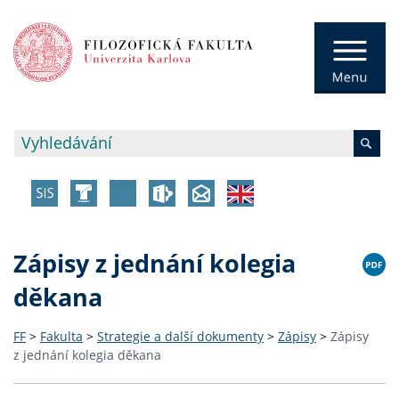
Zápisy z jednání kolegia
děkana
FF
>
Fakulta
>
Strategie a další dokumenty
>
Zápisy
>
Zápisy
z jednání kolegia děkana