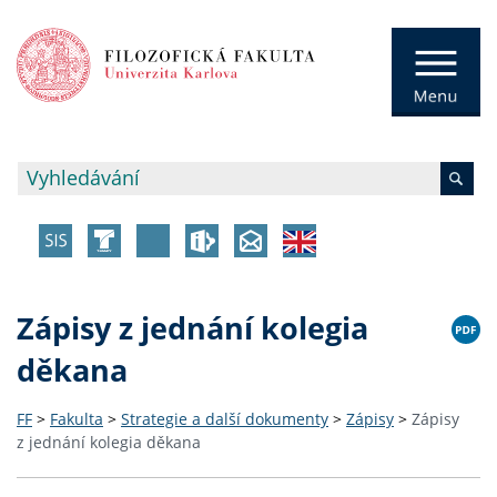
Zápisy z jednání kolegia
děkana
FF
>
Fakulta
>
Strategie a další dokumenty
>
Zápisy
>
Zápisy
z jednání kolegia děkana