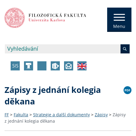
Zápisy z jednání kolegia
děkana
FF
>
Fakulta
>
Strategie a další dokumenty
>
Zápisy
>
Zápisy
z jednání kolegia děkana