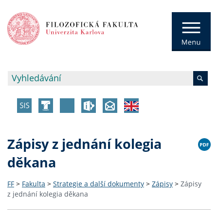
Zápisy z jednání kolegia
děkana
FF
>
Fakulta
>
Strategie a další dokumenty
>
Zápisy
>
Zápisy
z jednání kolegia děkana