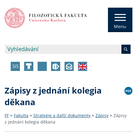
Zápisy z jednání kolegia
děkana
FF
>
Fakulta
>
Strategie a další dokumenty
>
Zápisy
>
Zápisy
z jednání kolegia děkana