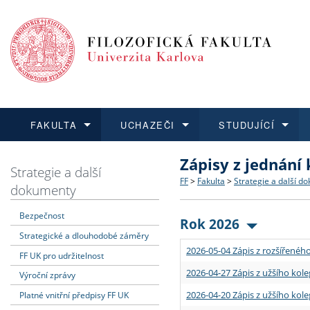
FAKULTA
UCHAZEČI
STUDUJÍCÍ
Zápisy z jednání
FAKULTA
UCHAZEČI
STUDUJÍCÍ
VĚDA A VÝZKUM
ZAHRANIČÍ
Struktura a historie
Co studovat a jak se přihlá
Bakalářské a magisterské
O vědě a výzkumu na FF
Aktuální nabídky a výběrov
Strategie a další
FF
>
Fakulta
>
Strategie a další d
dokumenty
Dozvědět se více
Podat přihlášku
Dozvědět se více
Dozvědět se více
Dozvědět se více
Strategie a další dokumen
Učitelské studijní program
Doktorské studium
Akademické kvalifikace
Vyjíždějící studenti
Bezpečnost
Rok 2026
Strategické a dlouhodobé záměry
Podpora a benefity pro z
Informace k průběhu přijím
Rigorózní řízení
Granty a projekty
Přijíždějící studenti
2026-05-04 Zápis z rozšířeného
FF UK pro udržitelnost
Absolventi fakulty
Vyjíždějící zaměstnanci
2026-04-27 Zápis z užšího kole
Výroční zprávy
2026-04-20 Zápis z užšího kole
Platné vnitřní předpisy FF UK
Fakultní školy FF UK