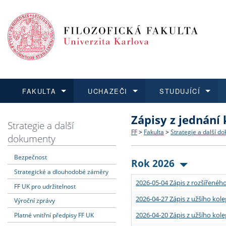
FAKULTA
UCHAZEČI
STUDUJÍCÍ
Zápisy z jednání
FAKULTA
UCHAZEČI
STUDUJÍCÍ
VĚDA A VÝZKUM
ZAHRANIČÍ
Struktura a historie
Co studovat a jak se přihlá
Bakalářské a magisterské
O vědě a výzkumu na FF
Aktuální nabídky a výběrov
Strategie a další
FF
>
Fakulta
>
Strategie a další d
dokumenty
Dozvědět se více
Podat přihlášku
Dozvědět se více
Dozvědět se více
Dozvědět se více
Strategie a další dokumen
Učitelské studijní program
Doktorské studium
Akademické kvalifikace
Vyjíždějící studenti
Bezpečnost
Rok 2026
Strategické a dlouhodobé záměry
Podpora a benefity pro z
Informace k průběhu přijím
Rigorózní řízení
Granty a projekty
Přijíždějící studenti
2026-05-04 Zápis z rozšířeného
FF UK pro udržitelnost
Absolventi fakulty
Vyjíždějící zaměstnanci
2026-04-27 Zápis z užšího kole
Výroční zprávy
2026-04-20 Zápis z užšího kole
Platné vnitřní předpisy FF UK
Fakultní školy FF UK