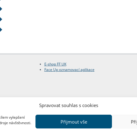
E-shop FF UK
Face Up oznamovací aplikace
Spravovat souhlas s cookies
cílem vylepšení
Přijmout vše
Př
droje návštěvnosti.
Copyright © FF UK 2026
Design:
Red Peppers