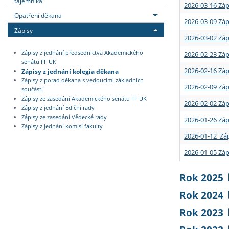
tajemníka
2026-03-16 Záp
Opatření děkana
2026-03-09 Záp
Zápisy
2026-03-02 Záp
Zápisy z jednání předsednictva Akademického
2026-02-23 Záp
senátu FF UK
2026-02-16 Záp
Zápisy z jednání kolegia děkana
Zápisy z porad děkana s vedoucími základních
2026-02-09 Záp
součástí
Zápisy ze zasedání Akademického senátu FF UK
2026-02-02 Záp
Zápisy z jednání Ediční rady
Zápisy ze zasedání Vědecké rady
2026-01-26 Záp
Zápisy z jednání komisí fakulty
2026-01-12 Záp
2026-01-05 Záp
Rok 2025
Rok 2024
Rok 2023