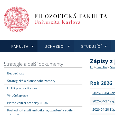
FAKULTA
UCHAZEČI
STUDUJÍCÍ
Zápisy z
FAKULTA
UCHAZEČI
STUDUJÍCÍ
VĚDA A VÝZKUM
ZAHRANIČÍ
Struktura a
Co studova
Bakalářsk
O vědě a 
Aktuální n
Strategie a další dokumenty
FF
>
Fakulta
>
Str
Bezpečnost
Dozvědět se více
Podat přihlášku
Dozvědět se více
Dozvědět se více
Dozvědět se více
Strategie 
Učitelské 
Doktorské
Akademické
Vyjíždějící
Strategické a dlouhodobé záměry
Rok 2026
Podpora a
Informace 
Rigorózní 
Granty a p
Přijíždějíc
FF UK pro udržitelnost
2026-05-04 Záp
Výroční zprávy
Absolventi
Vyjíždějíc
2026-04-27 Záp
Platné vnitřní předpisy FF UK
2026-04-20 Záp
Rozhodnutí a sdělení děkana, opatření a sdělení
Fakultní š