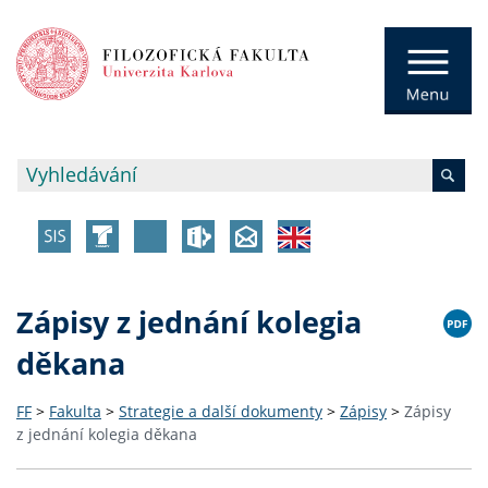
Zápisy z jednání kolegia
děkana
FF
>
Fakulta
>
Strategie a další dokumenty
>
Zápisy
>
Zápisy
z jednání kolegia děkana