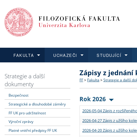
FAKULTA
UCHAZEČI
STUDUJÍCÍ
Zápisy z jednání
FAKULTA
UCHAZEČI
STUDUJÍCÍ
VĚDA A VÝZKUM
ZAHRANIČÍ
Struktura a historie
Co studovat a jak se přihlá
Bakalářské a magisterské
O vědě a výzkumu na FF
Aktuální nabídky a výběrov
Strategie a další
FF
>
Fakulta
>
Strategie a další d
dokumenty
Dozvědět se více
Podat přihlášku
Dozvědět se více
Dozvědět se více
Dozvědět se více
Strategie a další dokumen
Učitelské studijní program
Doktorské studium
Akademické kvalifikace
Vyjíždějící studenti
Bezpečnost
Rok 2026
Strategické a dlouhodobé záměry
Podpora a benefity pro z
Informace k průběhu přijím
Rigorózní řízení
Granty a projekty
Přijíždějící studenti
2026-05-04 Zápis z rozšířeného
FF UK pro udržitelnost
Absolventi fakulty
Vyjíždějící zaměstnanci
2026-04-27 Zápis z užšího kole
Výroční zprávy
2026-04-20 Zápis z užšího kole
Platné vnitřní předpisy FF UK
Fakultní školy FF UK