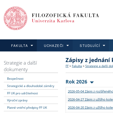
FAKULTA
UCHAZEČI
STUDUJÍCÍ
Zápisy z jednání
FAKULTA
UCHAZEČI
STUDUJÍCÍ
VĚDA A VÝZKUM
ZAHRANIČÍ
Struktura a historie
Co studovat a jak se přihlá
Bakalářské a magisterské
O vědě a výzkumu na FF
Aktuální nabídky a výběrov
Strategie a další
FF
>
Fakulta
>
Strategie a další d
dokumenty
Dozvědět se více
Podat přihlášku
Dozvědět se více
Dozvědět se více
Dozvědět se více
Strategie a další dokumen
Učitelské studijní program
Doktorské studium
Akademické kvalifikace
Vyjíždějící studenti
Bezpečnost
Rok 2026
Strategické a dlouhodobé záměry
Podpora a benefity pro z
Informace k průběhu přijím
Rigorózní řízení
Granty a projekty
Přijíždějící studenti
2026-05-04 Zápis z rozšířeného
FF UK pro udržitelnost
Absolventi fakulty
Vyjíždějící zaměstnanci
2026-04-27 Zápis z užšího kole
Výroční zprávy
2026-04-20 Zápis z užšího kole
Platné vnitřní předpisy FF UK
Fakultní školy FF UK