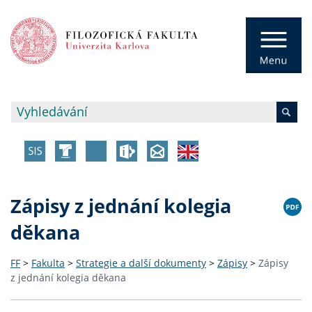
Zápisy z jednání kolegia
děkana
FF
>
Fakulta
>
Strategie a další dokumenty
>
Zápisy
>
Zápisy
z jednání kolegia děkana