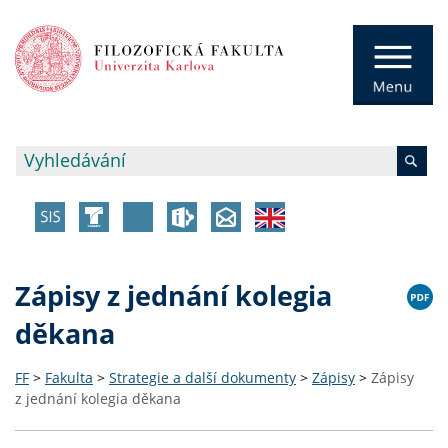
Zápisy z jednání kolegia
děkana
FF
>
Fakulta
>
Strategie a další dokumenty
>
Zápisy
>
Zápisy
z jednání kolegia děkana