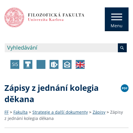
Zápisy z jednání kolegia
děkana
FF
>
Fakulta
>
Strategie a další dokumenty
>
Zápisy
>
Zápisy
z jednání kolegia děkana