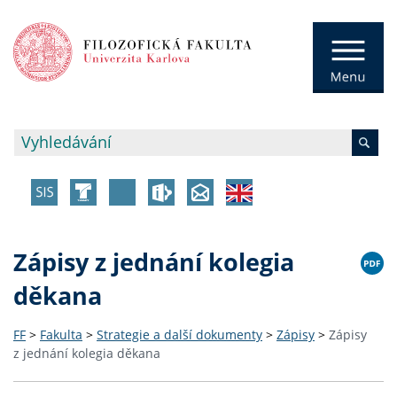
Zápisy z jednání kolegia
děkana
FF
>
Fakulta
>
Strategie a další dokumenty
>
Zápisy
>
Zápisy
z jednání kolegia děkana