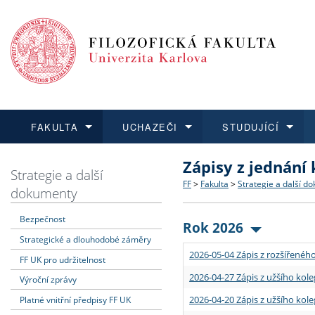
FAKULTA
UCHAZEČI
STUDUJÍCÍ
Zápisy z jednání
FAKULTA
UCHAZEČI
STUDUJÍCÍ
VĚDA A VÝZKUM
ZAHRANIČÍ
Struktura a historie
Co studovat a jak se přihlá
Bakalářské a magisterské
O vědě a výzkumu na FF
Aktuální nabídky a výběrov
Strategie a další
FF
>
Fakulta
>
Strategie a další d
dokumenty
Dozvědět se více
Podat přihlášku
Dozvědět se více
Dozvědět se více
Dozvědět se více
Strategie a další dokumen
Učitelské studijní program
Doktorské studium
Akademické kvalifikace
Vyjíždějící studenti
Bezpečnost
Rok 2026
Strategické a dlouhodobé záměry
Podpora a benefity pro z
Informace k průběhu přijím
Rigorózní řízení
Granty a projekty
Přijíždějící studenti
2026-05-04 Zápis z rozšířeného
FF UK pro udržitelnost
Absolventi fakulty
Vyjíždějící zaměstnanci
2026-04-27 Zápis z užšího kole
Výroční zprávy
2026-04-20 Zápis z užšího kole
Platné vnitřní předpisy FF UK
Fakultní školy FF UK