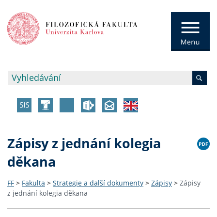
Zápisy z jednání kolegia
děkana
FF
>
Fakulta
>
Strategie a další dokumenty
>
Zápisy
>
Zápisy
z jednání kolegia děkana