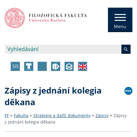
Zápisy z jednání kolegia
děkana
FF
>
Fakulta
>
Strategie a další dokumenty
>
Zápisy
>
Zápisy
z jednání kolegia děkana