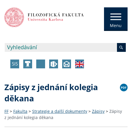
Zápisy z jednání kolegia
děkana
FF
>
Fakulta
>
Strategie a další dokumenty
>
Zápisy
>
Zápisy
z jednání kolegia děkana