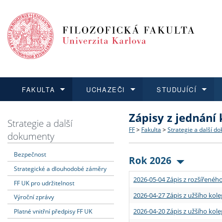
FAKULTA
UCHAZEČI
STUDUJÍCÍ
Zápisy z jednání
FAKULTA
UCHAZEČI
STUDUJÍCÍ
VĚDA A VÝZKUM
ZAHRANIČÍ
Struktura a historie
Co studovat a jak se přihlá
Bakalářské a magisterské
O vědě a výzkumu na FF
Aktuální nabídky a výběrov
Strategie a další
FF
>
Fakulta
>
Strategie a další d
dokumenty
Dozvědět se více
Podat přihlášku
Dozvědět se více
Dozvědět se více
Dozvědět se více
Strategie a další dokumen
Učitelské studijní program
Doktorské studium
Akademické kvalifikace
Vyjíždějící studenti
Bezpečnost
Rok 2026
Strategické a dlouhodobé záměry
Podpora a benefity pro z
Informace k průběhu přijím
Rigorózní řízení
Granty a projekty
Přijíždějící studenti
2026-05-04 Zápis z rozšířeného
FF UK pro udržitelnost
Absolventi fakulty
Vyjíždějící zaměstnanci
2026-04-27 Zápis z užšího kole
Výroční zprávy
2026-04-20 Zápis z užšího kole
Platné vnitřní předpisy FF UK
Fakultní školy FF UK