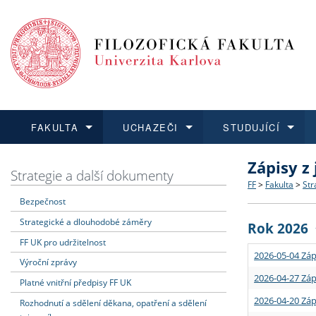
FAKULTA
UCHAZEČI
STUDUJÍCÍ
Zápisy z
FAKULTA
UCHAZEČI
STUDUJÍCÍ
VĚDA A VÝZKUM
ZAHRANIČÍ
Struktura a
Co studova
Bakalářsk
O vědě a 
Aktuální n
Strategie a další dokumenty
FF
>
Fakulta
>
Str
Bezpečnost
Dozvědět se více
Podat přihlášku
Dozvědět se více
Dozvědět se více
Dozvědět se více
Strategie 
Učitelské 
Doktorské
Akademické
Vyjíždějící
Strategické a dlouhodobé záměry
Rok 2026
Podpora a
Informace 
Rigorózní 
Granty a p
Přijíždějíc
FF UK pro udržitelnost
2026-05-04 Záp
Výroční zprávy
Absolventi
Vyjíždějíc
2026-04-27 Záp
Platné vnitřní předpisy FF UK
2026-04-20 Záp
Rozhodnutí a sdělení děkana, opatření a sdělení
Fakultní š