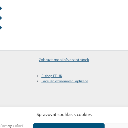
Zobrazit mobilní verzi stránek
E-shop FF UK
Face Up oznamovací aplikace
Spravovat souhlas s cookies
cílem vylepšení