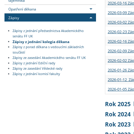
tajemníka
2026-03-16 Záp
Opatření děkana
2026-03-09 Záp
Zápisy
2026-03-02 Záp
Zápisy z jednání předsednictva Akademického
2026-02-23 Záp
senátu FF UK
2026-02-16 Záp
Zápisy z jednání kolegia děkana
Zápisy z porad děkana s vedoucími základních
2026-02-09 Záp
součástí
Zápisy ze zasedání Akademického senátu FF UK
2026-02-02 Záp
Zápisy z jednání Ediční rady
Zápisy ze zasedání Vědecké rady
2026-01-26 Záp
Zápisy z jednání komisí fakulty
2026-01-12 Záp
2026-01-05 Záp
Rok 2025
Rok 2024
Rok 2023