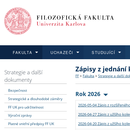
FAKULTA
UCHAZEČI
STUDUJÍCÍ
Zápisy z jednání
FAKULTA
UCHAZEČI
STUDUJÍCÍ
VĚDA A VÝZKUM
ZAHRANIČÍ
Struktura a historie
Co studovat a jak se přihlá
Bakalářské a magisterské
O vědě a výzkumu na FF
Aktuální nabídky a výběrov
Strategie a další
FF
>
Fakulta
>
Strategie a další d
dokumenty
Dozvědět se více
Podat přihlášku
Dozvědět se více
Dozvědět se více
Dozvědět se více
Strategie a další dokumen
Učitelské studijní program
Doktorské studium
Akademické kvalifikace
Vyjíždějící studenti
Bezpečnost
Rok 2026
Strategické a dlouhodobé záměry
Podpora a benefity pro z
Informace k průběhu přijím
Rigorózní řízení
Granty a projekty
Přijíždějící studenti
2026-05-04 Zápis z rozšířeného
FF UK pro udržitelnost
Absolventi fakulty
Vyjíždějící zaměstnanci
2026-04-27 Zápis z užšího kole
Výroční zprávy
2026-04-20 Zápis z užšího kole
Platné vnitřní předpisy FF UK
Fakultní školy FF UK