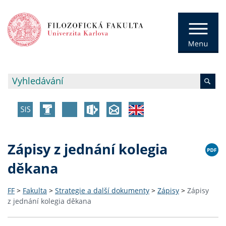
Zápisy z jednání kolegia
děkana
FF
>
Fakulta
>
Strategie a další dokumenty
>
Zápisy
>
Zápisy
z jednání kolegia děkana