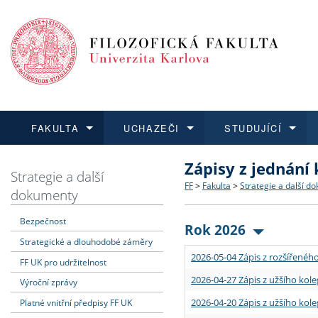
FAKULTA
UCHAZEČI
STUDUJÍCÍ
Zápisy z jednání
FAKULTA
UCHAZEČI
STUDUJÍCÍ
VĚDA A VÝZKUM
ZAHRANIČÍ
Struktura a historie
Co studovat a jak se přihlá
Bakalářské a magisterské
O vědě a výzkumu na FF
Aktuální nabídky a výběrov
Strategie a další
FF
>
Fakulta
>
Strategie a další d
dokumenty
Dozvědět se více
Podat přihlášku
Dozvědět se více
Dozvědět se více
Dozvědět se více
Strategie a další dokumen
Učitelské studijní program
Doktorské studium
Akademické kvalifikace
Vyjíždějící studenti
Bezpečnost
Rok 2026
Strategické a dlouhodobé záměry
Podpora a benefity pro z
Informace k průběhu přijím
Rigorózní řízení
Granty a projekty
Přijíždějící studenti
2026-05-04 Zápis z rozšířeného
FF UK pro udržitelnost
Absolventi fakulty
Vyjíždějící zaměstnanci
2026-04-27 Zápis z užšího kole
Výroční zprávy
2026-04-20 Zápis z užšího kole
Platné vnitřní předpisy FF UK
Fakultní školy FF UK